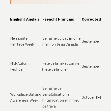
English | Anglais
French | Français
Corrected date 
Mennonite
Semaine du patrimoine
September 7-13 
Heritage Week
mennonite au Canada
Mid-Autumn
Fête de la mi-automne
September 25 se
Festival
(Fête de la lune)
Semaine de
Workplace Bullying
sensibilisation à
October 11-17 oct
Awareness Week
l’intimidation en milieu
de travail