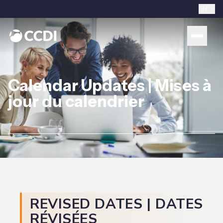
EN
Calendar Updates |
Mises à
jour du calendrier
REVISED DATES | DATES
RÉVISÉES