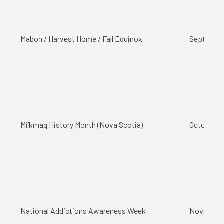
Mabon / Harvest Home / Fall Equinox
September
Mi’kmaq History Month (Nova Scotia)
October
National Addictions Awareness Week
November 