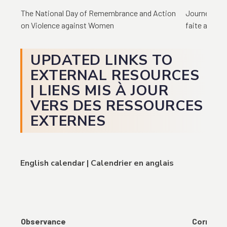
The National Day of Remembrance and Action
Journée nat
on Violence against Women
faite aux f
UPDATED LINKS TO
EXTERNAL RESOURCES
| LIENS MIS À JOUR
VERS DES RESSOURCES
EXTERNES
English calendar | Calendrier en anglais
Observance
Correct d