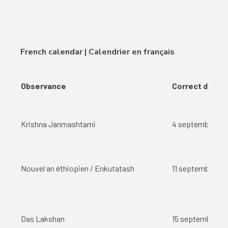
French calendar | Calendrier en français
Observance
Correct date |
Krishna Janmashtami
4 septembre
Nouvel an éthiopien / Enkutatash
11 septembre
Das Lakshan
15 septembre