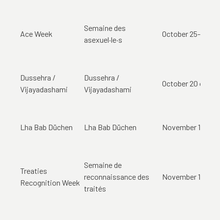
Semaine des
Ace Week
October 25-31 oc
asexuel·le·s
Dussehra /
Dussehra /
October 20 octob
Vijayadashami
Vijayadashami
Lha Bab Düchen
Lha Bab Düchen
November 1 nove
Semaine de
Treaties
reconnaissance des
November 1-7 no
Recognition Week
traités