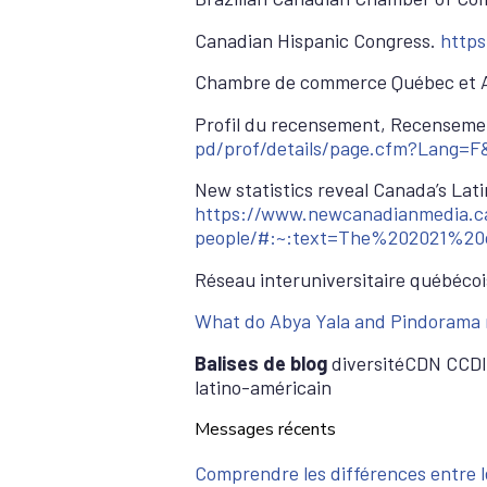
Canadian Hispanic Congress.
https
Chambre de commerce Québec et A
Profil du recensement, Recensemen
pd/prof/details/page.cfm?Lang=
New statistics reveal Canada’s Lat
https://www.newcanadianmedia.ca
people/#:~:text=The%202021%2
Réseau interuniversitaire québécois 
What do Abya Yala and Pindorama
Balises de blog
diversitéCDN CCDI É
latino-américain
Messages récents
Comprendre les différences entre le 