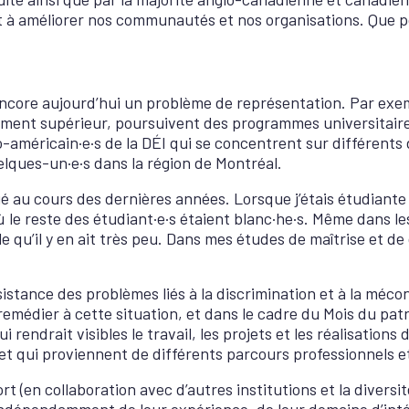
ant à améliorer nos communautés et nos organisations. Que 
 encore aujourd’hui un problème de représentation. Par exem
ement supérieur, poursuivent des programmes universitaires
ino-américain·e·s de la DÉI qui se concentrent sur différents 
uelques-un·e·s dans la région de Montréal.
au cours des dernières années. Lorsque j’étais étudiante de
 reste des étudiant·e·s étaient blanc·he·s. Même dans les c
le qu’il y en ait très peu. Dans mes études de maîtrise et de
istance des problèmes liés à la discrimination et à la mécon
remédier à cette situation, et dans le cadre du Mois du pat
rendrait visibles le travail, les projets et les réalisations
et qui proviennent de différents parcours professionnels et
ffort (en collaboration avec d’autres institutions et la diver
ndépendamment de leur expérience, de leur domaine d’inté