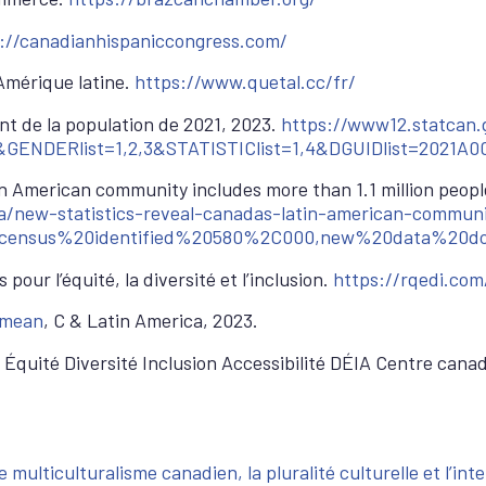
://canadianhispaniccongress.com/
mérique latine.
https://www.quetal.cc/fr/
t de la population de 2021, 2023.
https://www12.statcan.
F&GENDERlist=1,2,3&STATISTIClist=1,4&DGUIDlist=2021A
in American community includes more than 1.1 million peo
/new-statistics-reveal-canadas-latin-american-communit
0census%20identified%20580%2C000,new%20data%20do
pour l’équité, la diversité et l’inclusion.
https://rqedi.com
 mean
, C & Latin America, 2023.
quité Diversité Inclusion Accessibilité DÉIA Centre canadie
multiculturalisme canadien, la pluralité culturelle et l’int