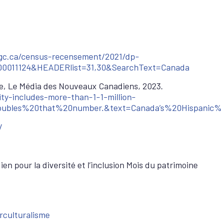
gc.ca/census-recensement/2021/dp-
000011124&HEADERlist=31,30&SearchText=Canada
ple, Le Média des Nouveaux Canadiens, 2023.
y-includes-more-than-1-1-million-
ubles%20that%20number.&text=Canada’s%20Hispanic
/
n pour la diversité et l’inclusion Mois du patrimoine
erculturalisme