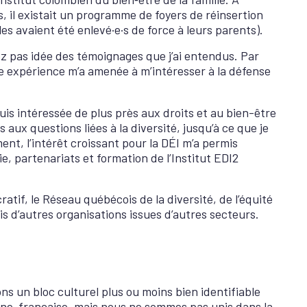
, il existait un programme de foyers de réinsertion
es avaient été enlevé·e·s de force à leurs parents).
vez pas idée des témoignages que j’ai entendus. Par
te expérience m’a amenée à m’intéresser à la défense
uis intéressée de plus près aux droits et au bien-être
 aux questions liées à la diversité, jusqu’à ce que je
nt, l’intérêt croissant pour la DÉI m’a permis
gie, partenariats et formation de l’Institut EDI2
atif, le Réseau québécois de la diversité, de l’équité
is d’autres organisations issues d’autres secteurs.
ns un bloc culturel plus ou moins bien identifiable
enne-française, mais nous ne sommes pas unis dans la