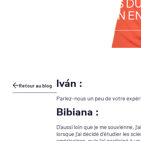
MOIS DU
UN E
Iván :
Retour au blog
Parlez-nous un peu de votre expéri
Bibiana :
D’aussi loin que je me souvienne, j’
lorsque j’ai décidé d’étudier les scie
américaines, puis j’ai participé à u