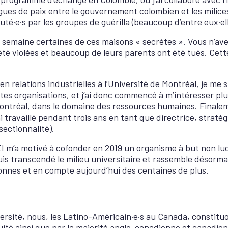
ogues de paix entre le gouvernement colombien et les milices
uté·e·s par les groupes de guérilla (beaucoup d’entre eux·ell
que semaine certaines de ces maisons « secrètes ». Vous n’a
été violées et beaucoup de leurs parents ont été tués. Cet
 relations industrielles à l’Université de Montréal, je me s
tes organisations, et j’ai donc commencé à m’intéresser plus
ontréal, dans le domaine des ressources humaines. Finaleme
ai travaillé pendant trois ans en tant que directrice, straté
rsectionnalité).
ÉI m’a motivé à cofonder en 2019 un organisme à but non lucr
puis transcendé le milieu universitaire et rassemble désorma
nnes et en compte aujourd’hui des centaines de plus.
versité, nous, les Latino-Américain·e·s au Canada, constituo
uité ainsi que par la majorité anglo-canadienne et canadi