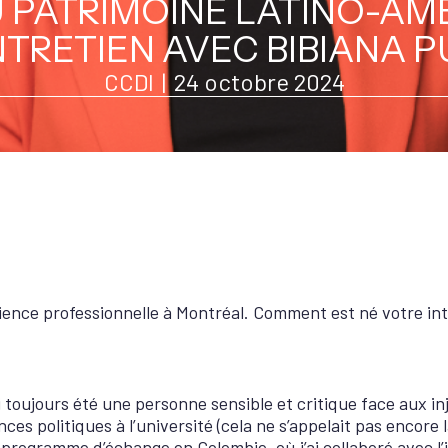
 PATRIMOINE LATINO-AMÉ
NTRETIEN AVEC BIBIANA P
CCDI
|
24 octobre 2024
ence professionnelle à Montréal. Comment est né votre int
ai toujours été une personne sensible et critique face aux i
nces politiques à l’université (cela ne s’appelait pas encore l
n programme d’échange en Colombie, où j’ai collaboré avec l’