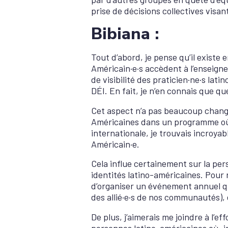
prise de décisions collectives vis
Bibiana :
Tout d’abord, je pense qu’il existe
Américain·e·s accèdent à l’enseign
de visibilité des praticien·ne·s lat
DÉI. En fait, je n’en connais que q
Cet aspect n’a pas beaucoup changé 
Américaines dans un programme où le
internationale, je trouvais incroyab
Américain·e.
Cela influe certainement sur la pers
identités latino-américaines. Pour 
d’organiser un événement annuel qui 
des allié·e·s de nos communautés), 
De plus, j’aimerais me joindre à l’e
personnes latino-américaines où, i