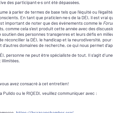
ive des participant·e·s ont été dépassées.
me à parler de termes de base tels que l’équité ou l’égalit
onscients. En tant que praticien·ne·s de la DÉI, il est vrai
 est important de noter que des événements comme le
Foru
s, comme cela s’est produit cette année avec des discussio
e soutien des personnes transgenres et leurs défis en milieu 
de réconcilier la DÉI, le handicap et la neurodiversité, pou
nt d’autres domaines de recherche, ce qui nous permet d’ap
I, personne ne peut être spécialiste de tout. Il s’agit d’une 
illimitées.
vous avez consacré à cet entretien!
na Pulido ou le RIQEDI, veuillez communiquer avec :
ommerce.
https://brazcanchamber.org/