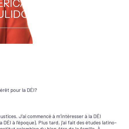
RICAIN :
ULIDO
érêt pour la DÉI?
njustices. J’ai commencé à m’intéresser à la DÉI
a DÉI à l’époque). Plus tard, j’ai fait des études latino-
institut colombien du bien‑être de la famille. À