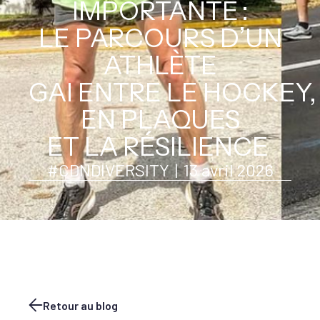
IMPORTANTE :
LE PARCOURS D’UN
ATHLÈTE
GAI ENTRE LE HOCKEY,
EN PLAQUES
ET LA RÉSILIENCE
#CDNDIVERSITY
|
13 avril 2026
Retour au blog