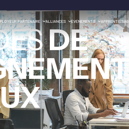
PLOYEUR PARTENAIRE
ALLIANCES
ÉVÉNEMENTS
APPRENTISSAG
DES
DE
GNEMEN
AUX