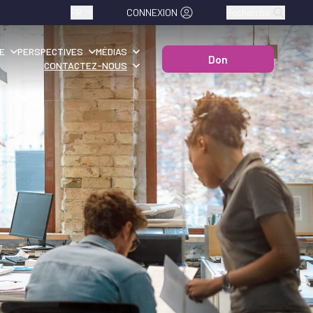
FR
CONNEXION
Recherche
E
PERSPECTIVES
MÉDIAS
Don
CONTACTEZ-NOUS
T