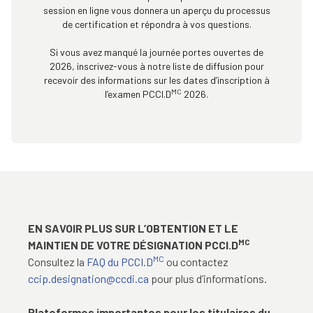
relative à l’obtention de la certification
).
session en ligne vous donnera un aperçu du processus
de votre inscription au registre et des avantages liés à
de certification et répondra à vos questions.
ce titre.
Pour plus de détails sur les activités admissibles dans
Si vous avez manqué la journée portes ouvertes de
le cadre du maintien de la certification, consultez la
2026, inscrivez-vous à notre liste de diffusion pour
recevoir des informations sur les dates d’inscription à
politique relative à la formation continue
.
MC
l’examen
PCCI.D
2026.
EN SAVOIR PLUS SUR L’OBTENTION ET LE
MC
MAINTIEN DE VOTRE DÉSIGNATION PCCI.D
MC
Consultez la
FAQ du PCCI.D
ou contactez
ccip.designation@ccdi.ca
pour plus d’informations.
Plateformes importantes pour les titulaires
du