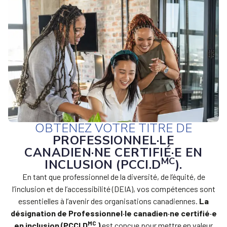
OBTENEZ VOTRE TITRE DE
PROFESSIONNEL·LE
CANADIEN·NE CERTIFIÉ·E EN
MC
INCLUSION (PCCI.D
).
En tant que professionnel de la diversité, de l’équité, de
l’inclusion et de l’accessibilité (DEIA), vos compétences sont
essentielles à l’avenir des organisations canadiennes.
La
désignation de Professionnel·le canadien·ne certifié·e
MC
en inclusion (PCCI.D
)
est conçue pour mettre en valeur