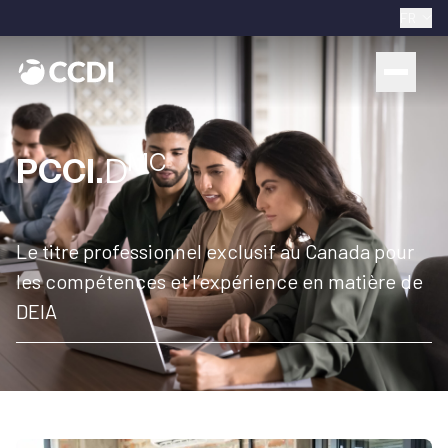
FR
MC
PCCI.
D
Le titre professionnel exclusif au Canada pour
les compétences et l’expérience en matière de
DEIA