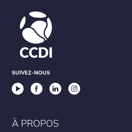
(24 mois) pour soumettre ses relevés et s’acquitter des
frais en souffrance afin de retrouver l’accès aux
avantages liés à son titre. En cas de deuxième
manquement, le titre sera révoqué. Pour retrouver le
MC
statut PCCI.D
, la personne devra recommencer le
parcours depuis le début, y compris les procédures
d’examen.
SUIVEZ-NOUS
À PROPOS