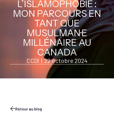
L’ISLAMOPHOBIE :
MON PARCOURS EN
TANT QUE
MUSULMAN·E
MILLÉNAIRE AU
CANADA
CCDI
|
22 octobre 2024
Retour au blog