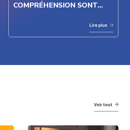
COMPRÉHENSION SONT
ESSENTIELLES À
L’INCLUSION PARMI SES
Lire plus
EMPLOYÉ(E)S – SOBEYS INC.
Voir tout