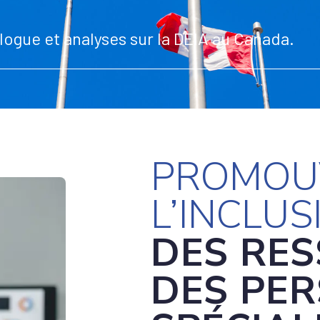
logue et analyses sur la DEIA au Canada.
PROMOU
L’INCLUS
DES RE
DES PER