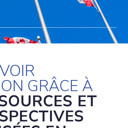
VOIR
ION GRÂCE À
SSOURCES ET
SPECTIVES